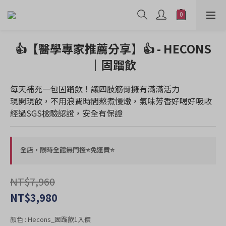
👍【醫學專家推薦分享】👍 - HECONS
｜固蹓飲
每天補充一包固蹓飲！讓四肢筋骨擁有滿滿活力
現開現飲，不用浪費時間熬煮慢燉，氣味芳香好喝好吸收
經過SGS檢驗認證，安全有保證
全店，限時全館無門檻⭐免運費⭐
NT$7,960
NT$3,980
顏色
: Hecons_固蹓飲1入價